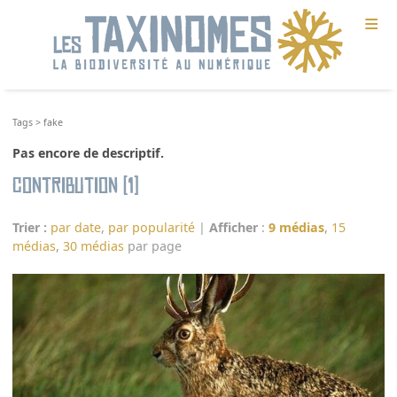
≡
Tags
>
fake
Pas encore de descriptif.
Contribution (1)
Trier :
par date
,
par popularité
|
Afficher
:
9 médias
,
15
médias
,
30 médias
par page