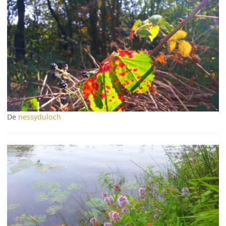
De
nessyduloch