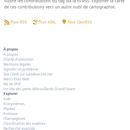
Suivre les contributions du tag via le fil RSS. Exporter la carte
de ces contributions vers un autre outil de cartographie.
Flux RSS
Flux KML
Flux GeoRSS
À propos
A propos
Charte d’utilisation
Mentions légales
Signaler un problème
Site clôné sur Géodiversité.net
Merci Eliaz Web
Né de SPIP
Un site des petits débrouillards Grand Ouest
Explorer
Aide
Ecosystèmes
Plantes
Animaux
Champignons
Classification des espèces
Recherche avancée