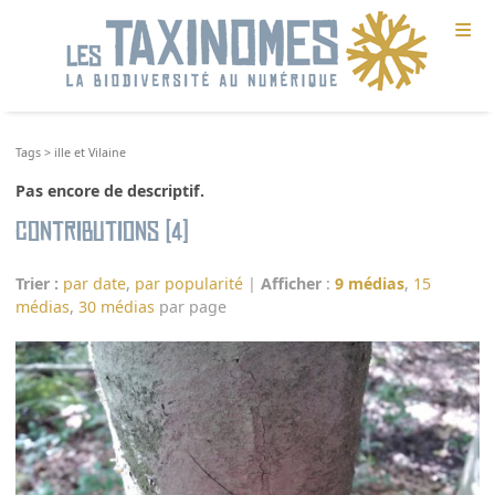
≡
Tags
>
ille et Vilaine
Pas encore de descriptif.
Contributions (4)
Trier :
par date
,
par popularité
|
Afficher
:
9 médias
,
15
médias
,
30 médias
par page