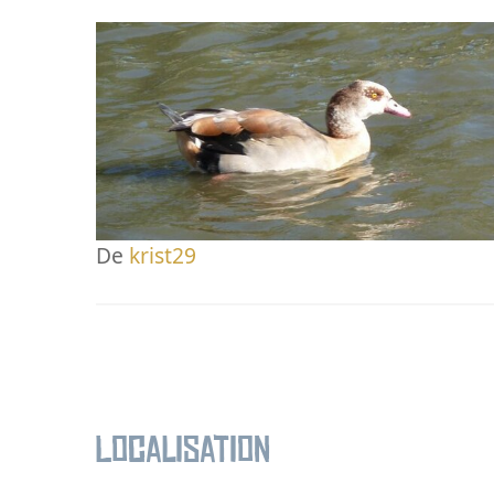
De
krist29
Localisation