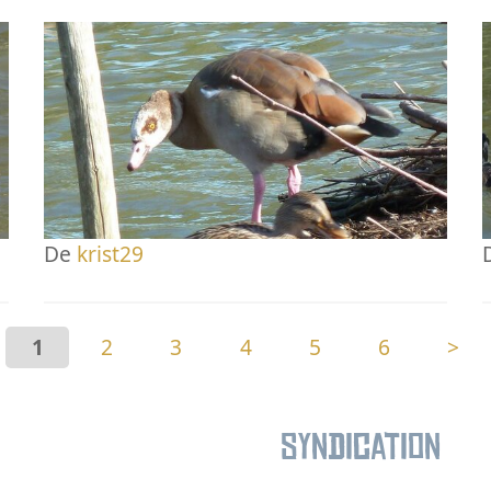
De
krist29
1
2
3
4
5
6
>
Syndication