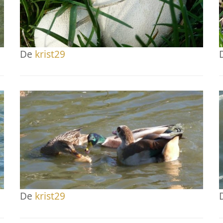
De
krist29
De
krist29