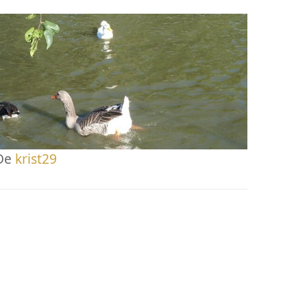
De
krist29