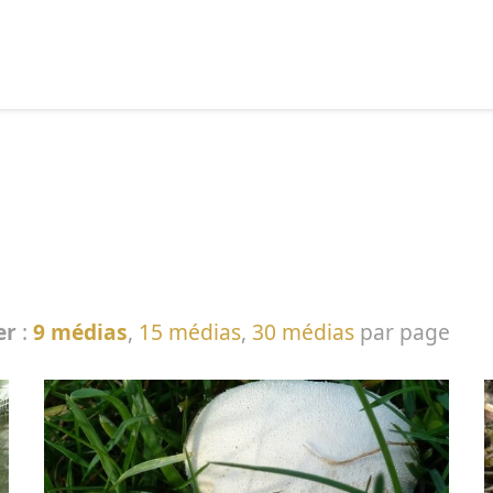
echercher :
er
:
9 médias
,
15 médias
,
30 médias
par page