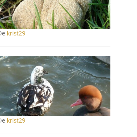
De
krist29
De
krist29