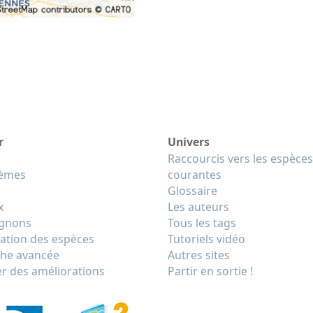
r
Univers
Raccourcis vers les espèces
tèmes
courantes
Glossaire
x
Les auteurs
gnons
Tous les tags
cation des espèces
Tutoriels vidéo
he avancée
Autres sites
r des améliorations
Partir en sortie !