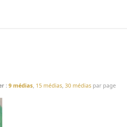
echercher :
er
:
9 médias
,
15 médias
,
30 médias
par page