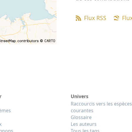
Flux RSS
Flu
r
Univers
Raccourcis vers les espèces
tèmes
courantes
Glossaire
x
Les auteurs
gnons
Tous les tags