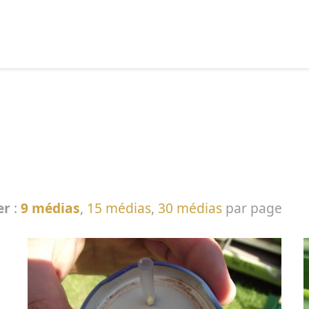
echercher :
er
:
9 médias
,
15 médias
,
30 médias
par page