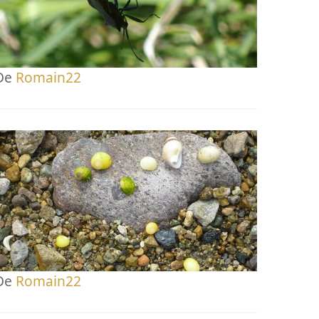
De
Romain22
De
Romain22