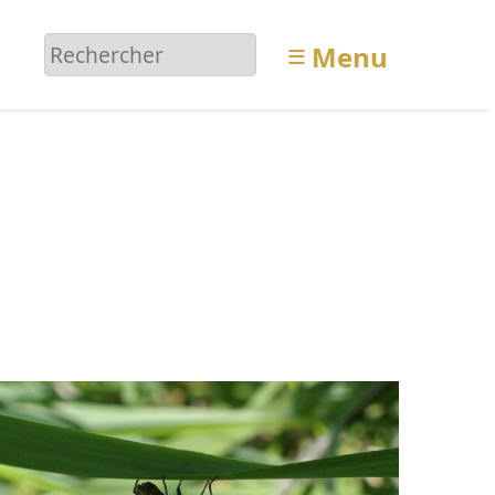
≡
Menu