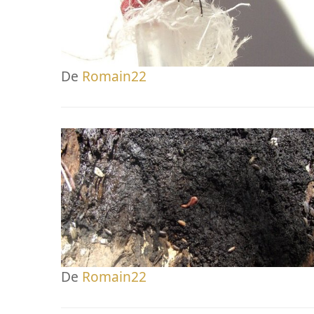
De
Romain22
De
Romain22