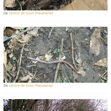
De
centre de loisir Pleudaniel
De
centre de loisir Pleudaniel