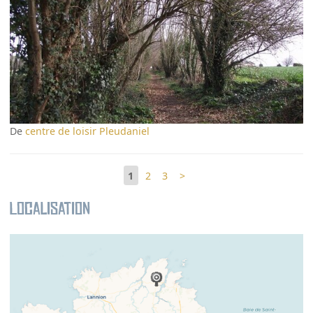
De
centre de loisir Pleudaniel
1
2
3
>
Localisation