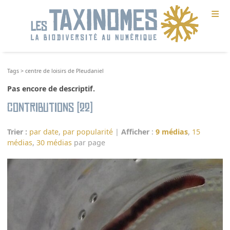
≡
Tags
>
centre de loisirs de Pleudaniel
Pas encore de descriptif.
Contributions (22)
Trier :
par date
,
par popularité
|
Afficher
:
9 médias
,
15
médias
,
30 médias
par page