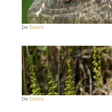
De
Deuns
De
Deuns