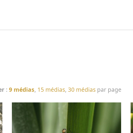
echercher :
er
:
9 médias
,
15 médias
,
30 médias
par page