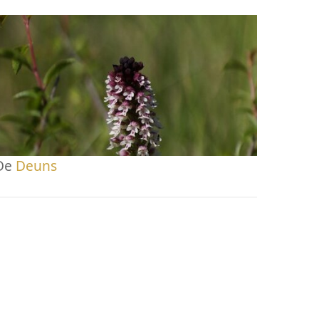
De
Deuns