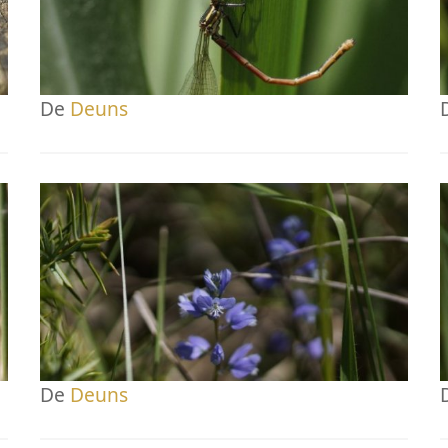
De
Deuns
De
Deuns