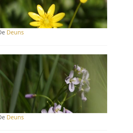
De
Deuns
De
Deuns