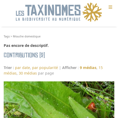
≡
Tags
>
Mouche domestique
Pas encore de descriptif.
Contributions (2)
Trier :
par date
,
par popularité
|
Afficher
:
9 médias
,
15
médias
,
30 médias
par page