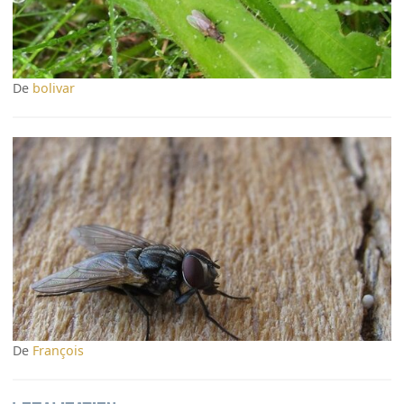
De
bolivar
De
François