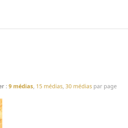
echercher :
er
:
9 médias
,
15 médias
,
30 médias
par page