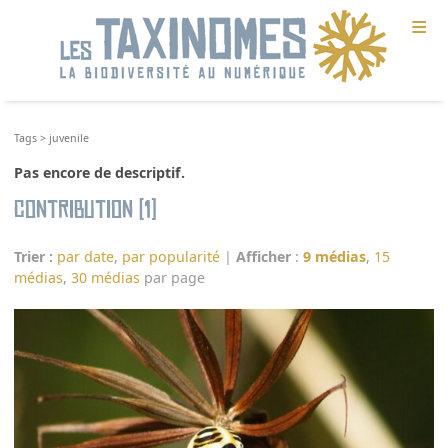
≡
Tags
>
juvenile
Pas encore de descriptif.
Contribution (1)
Trier :
par date
,
par popularité
|
Afficher
:
9 médias
,
15
médias
,
30 médias
par page