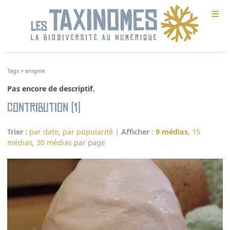
≡
Tags
>
enigme
Pas encore de descriptif.
Contribution (1)
Trier :
par date
,
par popularité
|
Afficher
:
9 médias
,
15
médias
,
30 médias
par page