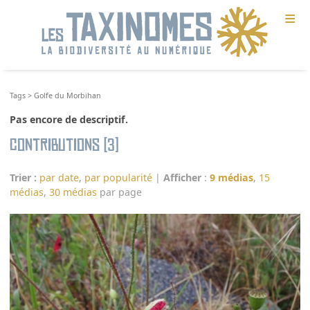
≡
Tags
>
Golfe du Morbihan
Pas encore de descriptif.
Contributions (3)
Trier :
par date
,
par popularité
|
Afficher
:
9 médias
,
15
médias
,
30 médias
par page