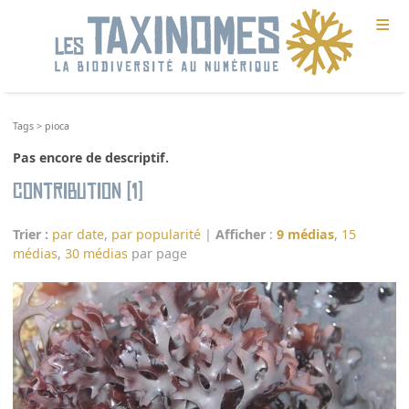
≡
Tags
>
pioca
Pas encore de descriptif.
Contribution (1)
Trier :
par date
,
par popularité
|
Afficher
:
9 médias
,
15
médias
,
30 médias
par page