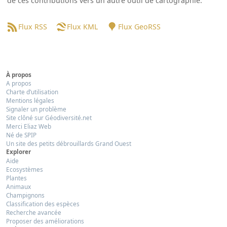
de ces contributions vers un autre outil de cartographie.
Flux RSS
Flux KML
Flux GeoRSS
À propos
A propos
Charte d’utilisation
Mentions légales
Signaler un problème
Site clôné sur Géodiversité.net
Merci Eliaz Web
Né de SPIP
Un site des petits débrouillards Grand Ouest
Explorer
Aide
Ecosystèmes
Plantes
Animaux
Champignons
Classification des espèces
Recherche avancée
Proposer des améliorations