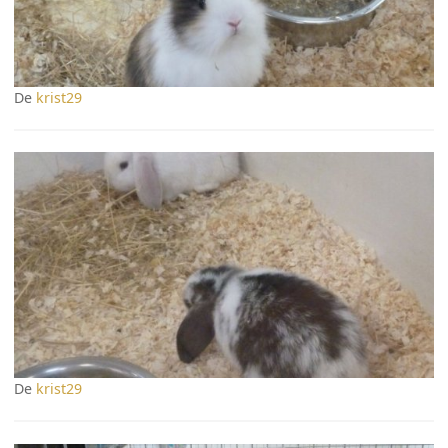
De
krist29
De
krist29