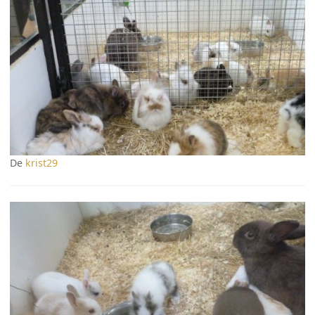
De
krist29