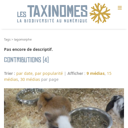
≡
Tags
>
lagomorphe
Pas encore de descriptif.
Contributions (4)
Trier :
par date
,
par popularité
|
Afficher
:
9 médias
,
15
médias
,
30 médias
par page