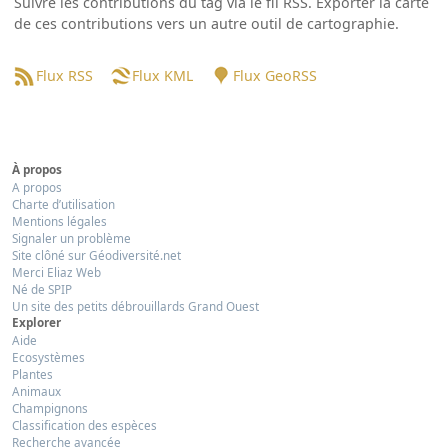
Suivre les contributions du tag via le fil RSS. Exporter la carte
de ces contributions vers un autre outil de cartographie.
Flux RSS
Flux KML
Flux GeoRSS
À propos
A propos
Charte d’utilisation
Mentions légales
Signaler un problème
Site clôné sur Géodiversité.net
Merci Eliaz Web
Né de SPIP
Un site des petits débrouillards Grand Ouest
Explorer
Aide
Ecosystèmes
Plantes
Animaux
Champignons
Classification des espèces
Recherche avancée