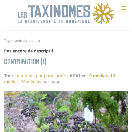
≡
Tags
>
amie du jardinier
Pas encore de descriptif.
Contribution (1)
Trier :
par date
,
par popularité
|
Afficher
:
9 médias
,
15
médias
,
30 médias
par page