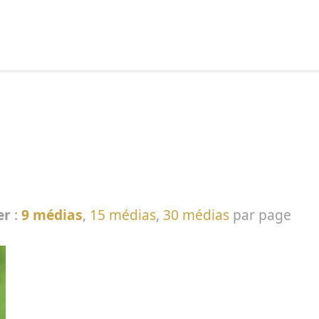
echercher :
er
:
9 médias
,
15 médias
,
30 médias
par page