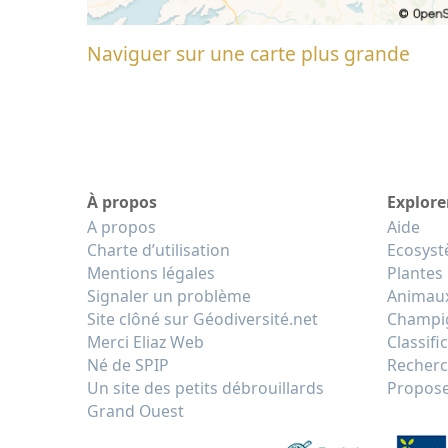
Naviguer sur une carte plus grande
À propos
Explore
A propos
Aide
Charte d’utilisation
Ecosys
Mentions légales
Plantes
Signaler un problème
Animau
Site clôné sur Géodiversité.net
Champi
Merci Eliaz Web
Classifi
Né de SPIP
Recherc
Un site des petits débrouillards
Propose
Grand Ouest