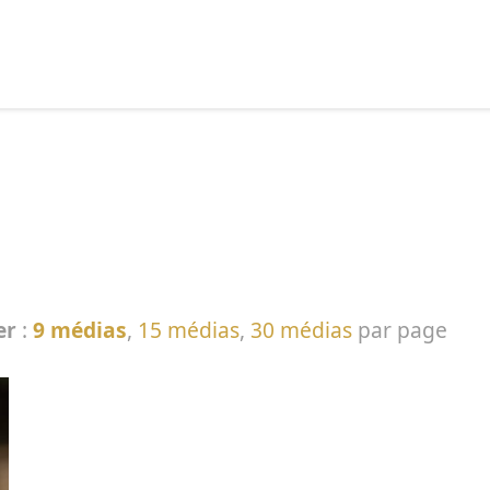
echercher :
er
:
9 médias
,
15 médias
,
30 médias
par page