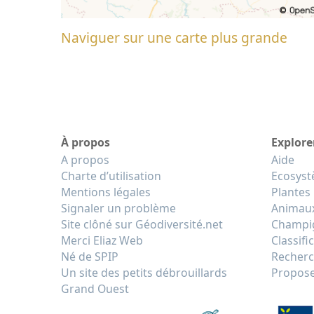
Naviguer sur une carte plus grande
À propos
Explore
A propos
Aide
Charte d’utilisation
Ecosys
Mentions légales
Plantes
Signaler un problème
Animau
Site clôné sur Géodiversité.net
Champi
Merci Eliaz Web
Classifi
Né de SPIP
Recherc
Un site des petits débrouillards
Propose
Grand Ouest