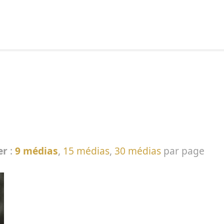
echercher :
er
:
9 médias
,
15 médias
,
30 médias
par page