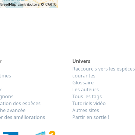
r
Univers
Raccourcis vers les espèces
tèmes
courantes
Glossaire
x
Les auteurs
gnons
Tous les tags
cation des espèces
Tutoriels vidéo
he avancée
Autres sites
r des améliorations
Partir en sortie !