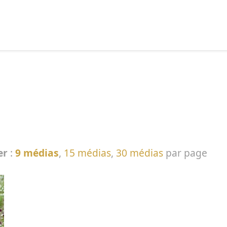
echercher :
er
:
9 médias
,
15 médias
,
30 médias
par page