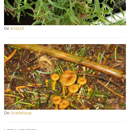
De
krist29
De
Gratteloup