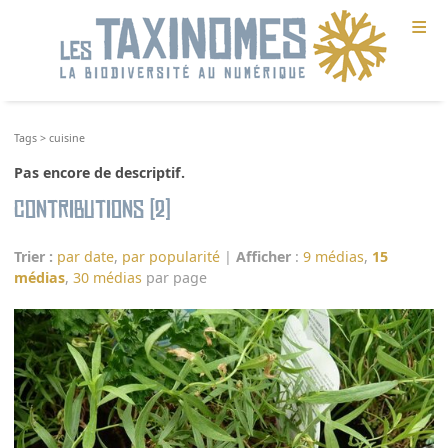
≡
Tags
>
cuisine
Pas encore de descriptif.
Contributions (2)
Trier :
par date
,
par popularité
|
Afficher
:
9 médias
,
15
médias
,
30 médias
par page