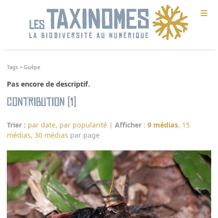
≡
Tags
>
Guêpe
Pas encore de descriptif.
Contribution (1)
Trier :
par date
,
par popularité
|
Afficher
:
9 médias
,
15
médias
,
30 médias
par page