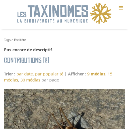
≡
Tags
>
Ensifère
Pas encore de descriptif.
Contributions (2)
Trier :
par date
,
par popularité
|
Afficher
:
9 médias
,
15
médias
,
30 médias
par page