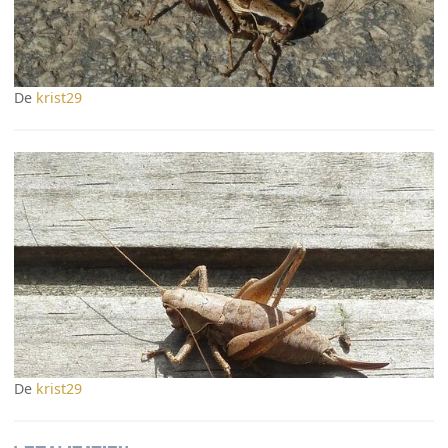
De
krist29
De
krist29