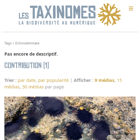
≡
Tags
>
Echinodermata
Pas encore de descriptif.
Contribution (1)
Trier :
par date
,
par popularité
|
Afficher
:
9 médias
,
15
médias
,
30 médias
par page