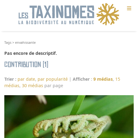
≡
Tags
>
envahissante
Pas encore de descriptif.
Contribution (1)
Trier :
par date
,
par popularité
|
Afficher
:
9 médias
,
15
médias
,
30 médias
par page