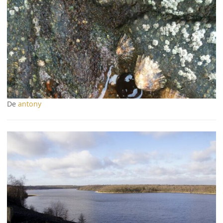
De
antony