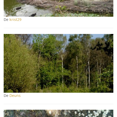
De
krist29
De
Deuns