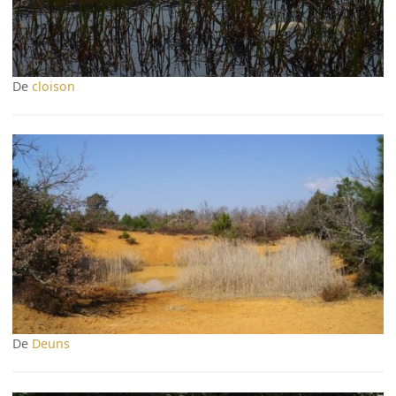
De
cloison
De
Deuns