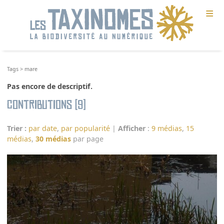
≡
Tags
>
mare
Pas encore de descriptif.
Contributions (9)
Trier :
par date
,
par popularité
|
Afficher
:
9 médias
,
15
médias
,
30 médias
par page