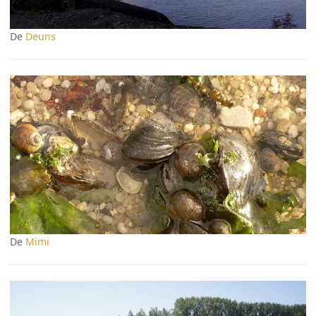
De
Deuns
De
Mimi