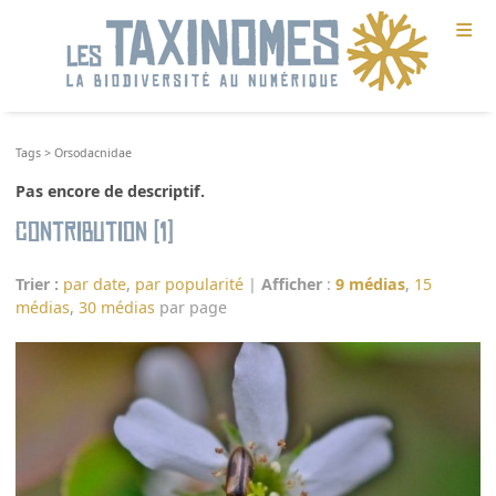
≡
Tags
>
Orsodacnidae
Pas encore de descriptif.
Contribution (1)
Trier :
par date
,
par popularité
|
Afficher
:
9 médias
,
15
médias
,
30 médias
par page