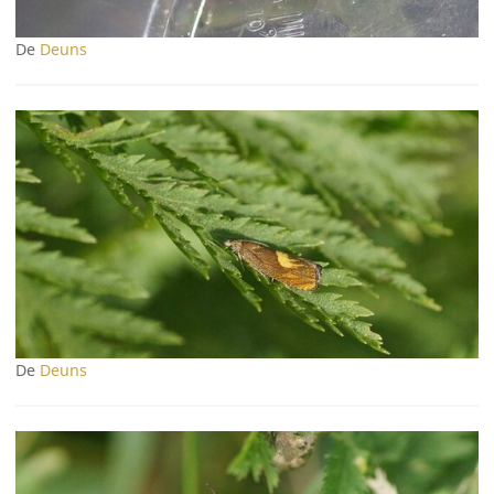
De
Deuns
De
Deuns