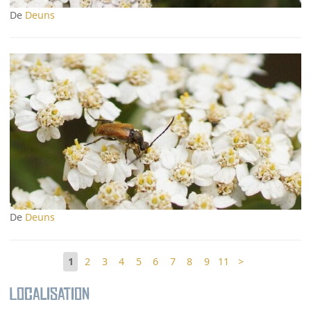
De
Deuns
De
Deuns
1
2
3
4
5
6
7
8
9
11
>
Localisation