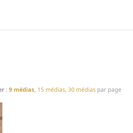
echercher :
er
:
9 médias
,
15 médias
,
30 médias
par page