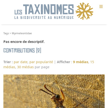
≡
Tags
>
Myrmeleontidae
Pas encore de descriptif.
Contributions (2)
Trier :
par date
,
par popularité
|
Afficher
:
9 médias
,
15
médias
,
30 médias
par page