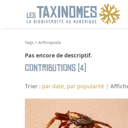
R
Tags
>
Arthropoda
Pas encore de descriptif.
Contributions (4)
Trier :
par date
,
par popularité
|
Affich