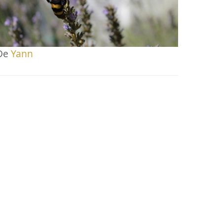
De
Yann