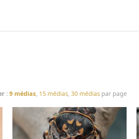
echercher :
er
:
9 médias
,
15 médias
,
30 médias
par page