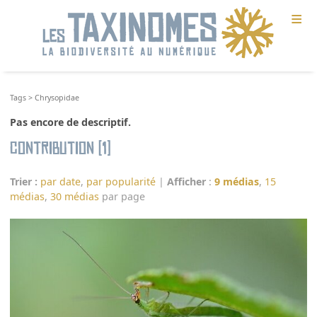
≡
Tags
>
Chrysopidae
Pas encore de descriptif.
Contribution (1)
Trier :
par date
,
par popularité
|
Afficher
:
9 médias
,
15
médias
,
30 médias
par page