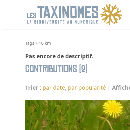
R
Tags
>
10 km
Pas encore de descriptif.
Contributions (2)
Trier :
par date
,
par popularité
|
Affich