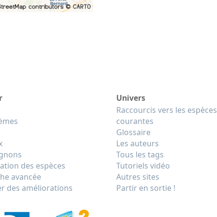
r
Univers
Raccourcis vers les espèces
tèmes
courantes
Glossaire
x
Les auteurs
gnons
Tous les tags
cation des espèces
Tutoriels vidéo
he avancée
Autres sites
r des améliorations
Partir en sortie !