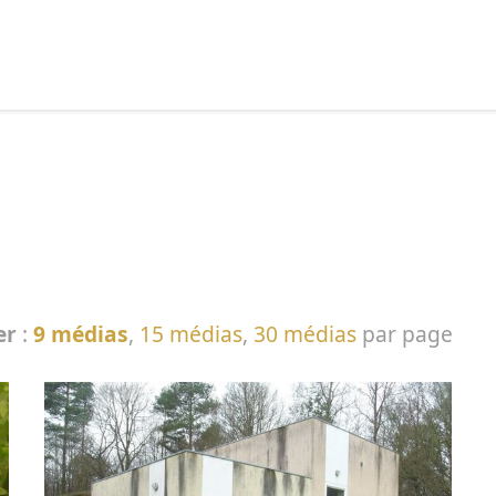
echercher :
er
:
9 médias
,
15 médias
,
30 médias
par page