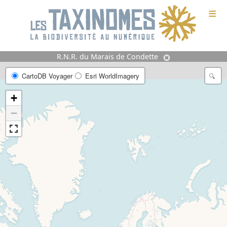
≡
R.N.R. du Marais de Condette
CartoDB Voyager
Esri WorldImagery
+
−