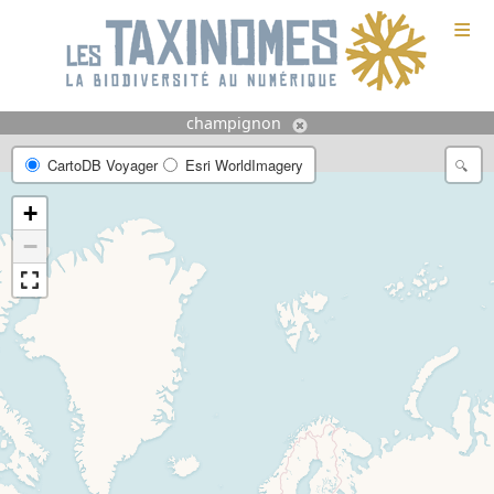
≡
champignon
CartoDB Voyager
Esri WorldImagery
+
−