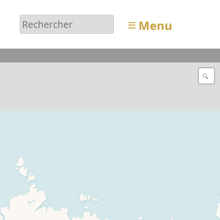
≡
Menu