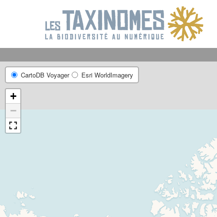
R
CartoDB Voyager
Esri WorldImagery
+
−