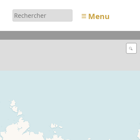
≡
Menu