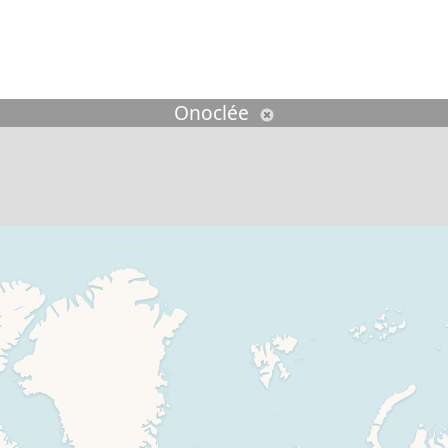
echercher :
Onoclée