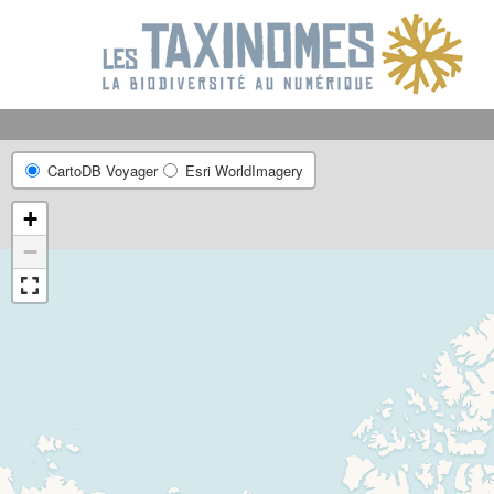
R
CartoDB Voyager
Esri WorldImagery
+
−