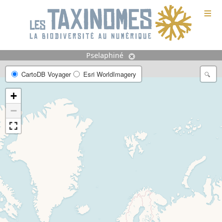
≡
Pselaphiné
CartoDB Voyager
Esri WorldImagery
+
−