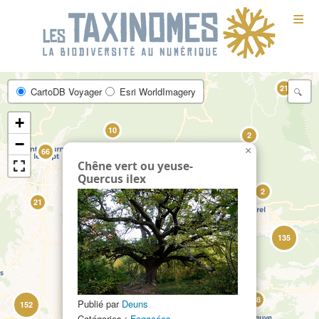
≡
21
CartoDB Voyager
Esri WorldImagery
+
10
2
−
×
66
Chêne vert ou yeuse-
Quercus ilex
2
2
21
35
63
135
2
58
Publié par
Deuns
152
Catégories :
Fagacées