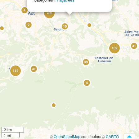
20
4
762
2
15
31
102
39
31
112
4
2 km
1 mi
©
OpenStreetMap
contributors ©
CARTO