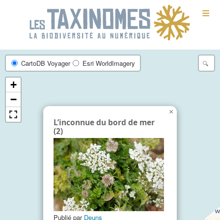
≡
CartoDB Voyager
Esri WorldImagery
+
−
×
L’inconnue du bord de mer
(2)
Publié par
Deuns