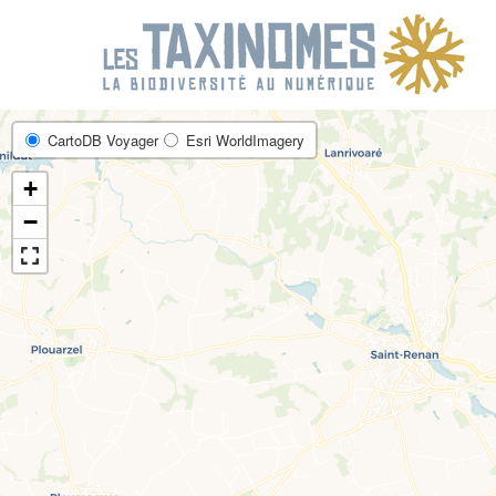
R
CartoDB Voyager
Esri WorldImagery
+
−