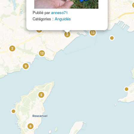
Publié par
anneso71
76
Catégories :
Anguidés
5
13
2
2
12
9
5
6