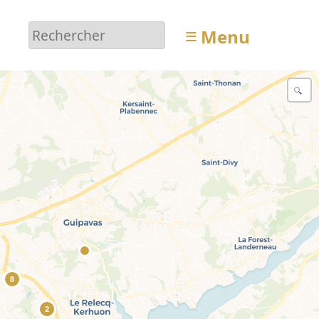
≡
Menu
8
2