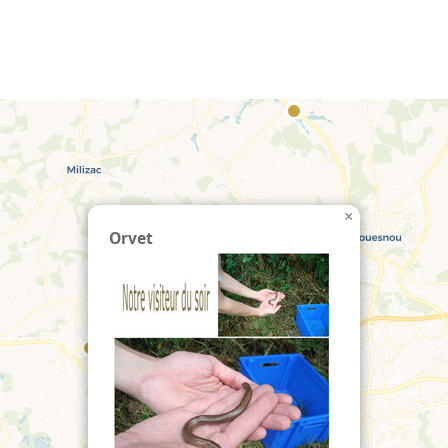
echercher :
×
Orvet
32
7
21
33