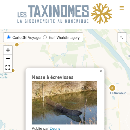
≡
CartoDB Voyager
Esri WorldImagery
2
+
−
×
Nasse à écrevisses
102
3
4
12
Publié par
Deuns