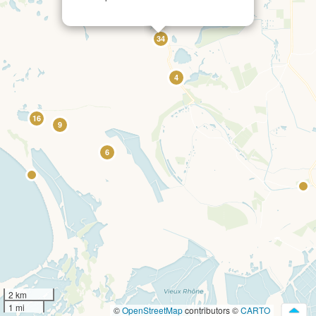
34
4
16
9
6
2 km
1 mi
©
OpenStreetMap
contributors ©
CARTO