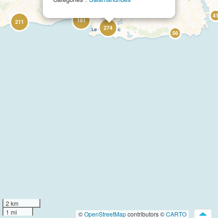
4
191
211
274
56
2 km
1 mi
©
OpenStreetMap
contributors ©
CARTO