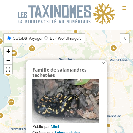
≡
CartoDB Voyager
Esri WorldImagery
0
4
11
+
82
−
×
Famille de salamandres
10
tachetées
9
32
21
4
Publié par
Mimi
Catégories :
Salamandridés