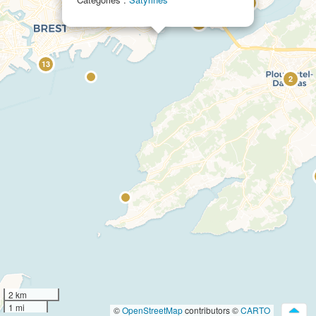
6
76
5
13
2
2 km
1 mi
©
OpenStreetMap
contributors ©
CARTO