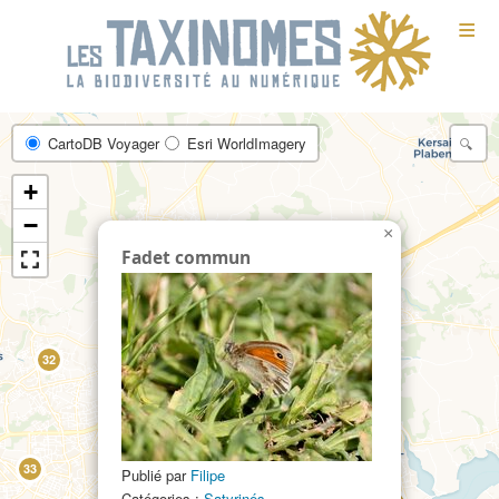
≡
CartoDB Voyager
Esri WorldImagery
+
−
×
Fadet commun
32
8
7
2
33
Publié par
Filipe
Catégories :
Satyrinés
24