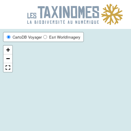
R
CartoDB Voyager
Esri WorldImagery
+
−