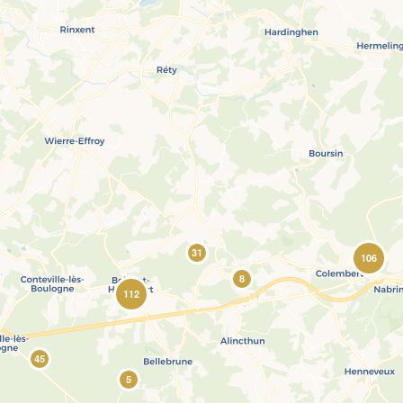
31
106
8
112
45
5