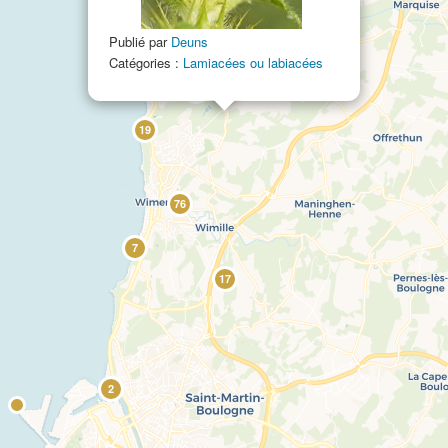
121
Publié par
Deuns
Catégories :
Lamiacées ou labiacées
73
19
76
7
17
2