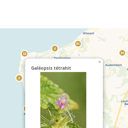
echercher :
81
4
34
32
×
Galéopsis tétrahit
2
34