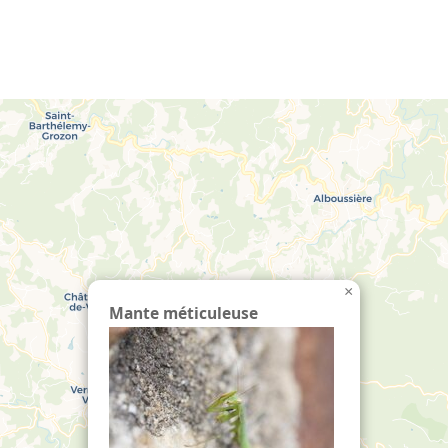
echercher :
×
Mante méticuleuse