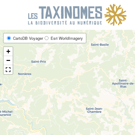
R
CartoDB Voyager
Esri WorldImagery
+
−