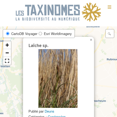
≡
CartoDB Voyager
Esri WorldImagery
×
+
Laîche sp.
−
Publié par
Deuns
20
Catégories :
Cypéracées