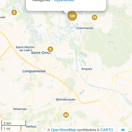
2
128
15
2
24
2 km
1 mi
©
OpenStreetMap
contributors ©
CARTO