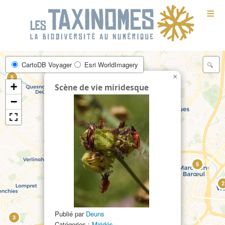
≡
CartoDB Voyager
Esri WorldImagery
×
5
+
Scène de vie miridesque
7
−
8
9
5
2
4
Publié par
Deuns
3
Catégories :
Miridés