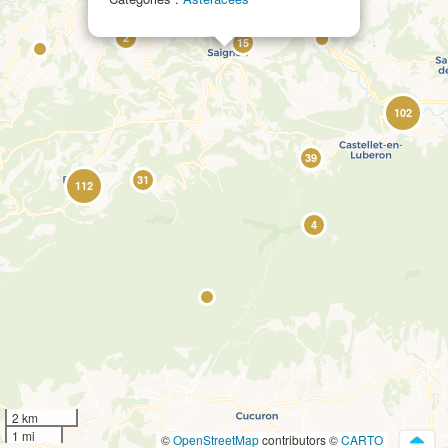
2
15
102
39
31
112
4
2 km
1 mi
©
OpenStreetMap
contributors ©
CARTO