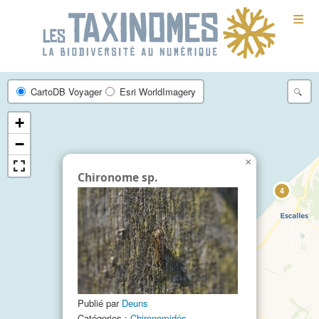
≡
CartoDB Voyager
Esri WorldImagery
+
−
×
Chironome sp.
4
Publié par
Deuns
Catégories :
Chironomidés