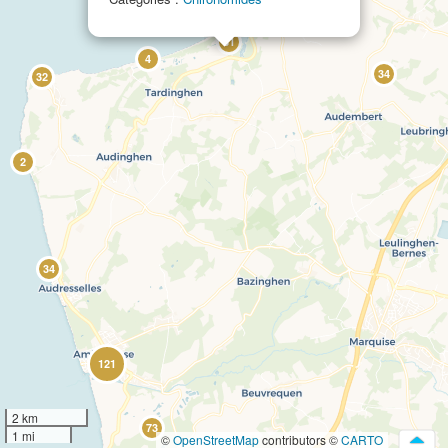
81
4
34
32
2
34
121
2 km
73
1 mi
©
OpenStreetMap
contributors ©
CARTO